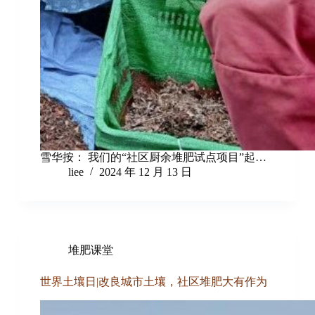
雪华按： 我们的“社区厨余堆肥试点项目”起…
liee
2024 年 12 月 13 日
堆肥课堂
世界土壤日|改良城市土壤，社区堆肥大有作为