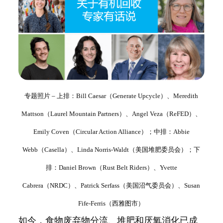
专题照片 – 上排：Bill Caesar（Generate Upcycle）、Meredith
Mattson（Laurel Mountain Partners）、Angel Veza（ReFED）、
Emily Coven（Circular Action Alliance）；中排：Abbie
Webb（Casella）、Linda Norris-Waldt（美国堆肥委员会）；下
排：Daniel Brown（Rust Belt Riders）、Yvette
Cabrera（NRDC）、Patrick Serfass（美国沼气委员会）、Susan
Fife-Ferris（西雅图市）
如今，食物废弃物分流、堆肥和厌氧消化已成