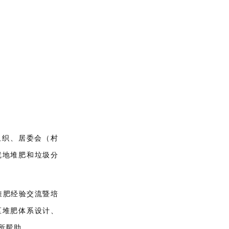
组织、居委会（村
就地堆肥和垃圾分
堆肥经验交流暨培
区堆肥体系设计、
所帮助。