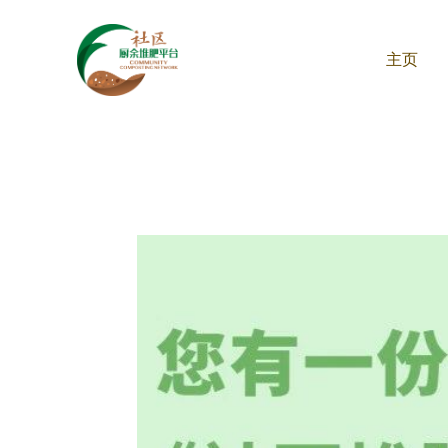
跳
过
主页
内
容