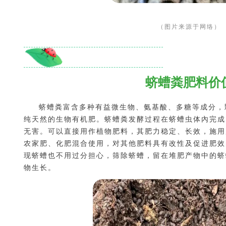
（图片来源于网络）
蛴螬粪肥料价
蛴螬粪富含多种有益微生物、氨基酸、多糖等成分，
纯天然的生物有机肥。蛴螬粪发酵过程在蛴螬虫体內完成
无害。可以直接用作植物肥料，其肥力稳定、长效，施用
农家肥、化肥混合使用，对其他肥料具有改性及促进肥
现蛴螬也不用过分担心，筛除蛴螬，留在堆肥产物中的蛴
物生长。