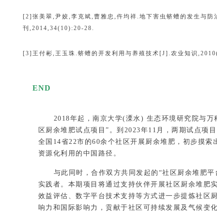
[2]张美翠,尹姣,李克斌,曹雅忠,仵均祥.地下害虫蛴螬的发生与防
刊,2014,34(10):20-28.
[3]王付彬,王玉珠.蛴螬的开发利用与养殖技术[J].农业知识,2010(27
END
2018年起，南京大学(溧水) 生态环境研究院与
区厨余堆肥试点项目”。到2023年11月，两期试点
全国14省22市的60余个社区开展厨余堆肥，初步摸
资源化利用的中国路径。
与此同时，合作双方共同发起的“社区厨余堆肥平
实践者。本期项目将通过支持伙伴开展社区厨余堆肥
效益评估、数字平台技术支持等方式进一步提炼社区
响力和国际影响力，贡献于社区可持续发展及气候变