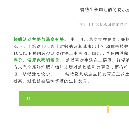
蛴螬生长周期的简易示
（图片由社区厨余堆肥项目组
蛴螬活动主要与温度有关。
由于各地温度存在差异，蛴
况下，土温达10℃以上时蛴螬及其成虫出土活动危害植物，
10℃以下时则减少活动往深土中移动。因此，春秋两季
养分、湿度也密切相关。
蛴螬喜欢生活在土层厚、较湿
有未完全腐熟堆肥产物的土壤对蛴螬吸引力更高；而有机
壤，蛴螬活动较少。
蛴螬及其成虫生长发育适宜的土
过高、过低皆会遏制蛴螬的生长发育。
04
堆肥中蛴螬的来源