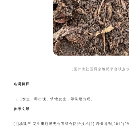
（图片由社区厨余堆肥平台试点
名词解释
[1]
发生，即出现。蛴螬发生，即蛴螬出现。
参考文献
[1]杨建平.花生田蛴螬无公害综合防治技术[J].种业导刊,2010(09):