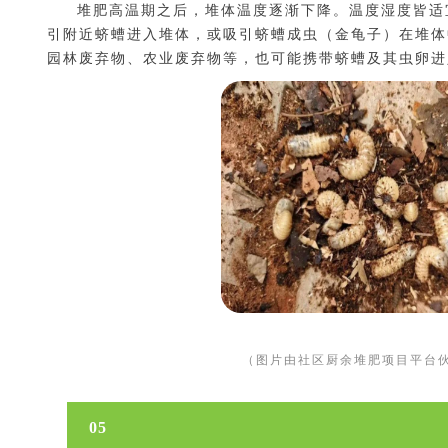
堆肥高温期之后，堆体温度逐渐下降。温度湿度皆适
引附近蛴螬进入堆体，或吸引蛴螬成虫（金龟子）在堆体
园林废弃物、农业废弃物等，也可能携带蛴螬及其虫卵进
（图片由社区厨余堆肥项目平台
05