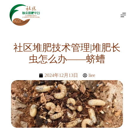
跳
过
内
容
社区堆肥技术管理|堆肥长
虫怎么办——蛴螬
2024年12月13日
liee