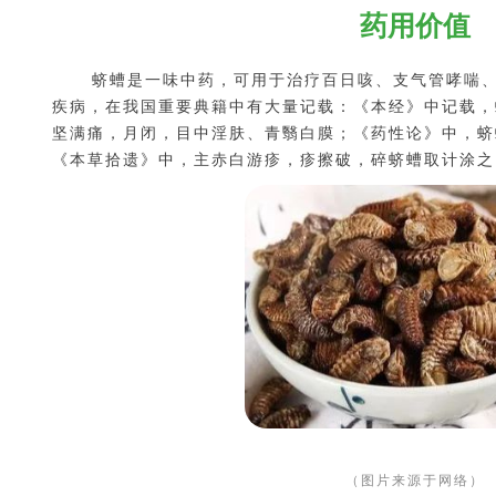
药用价值
蛴螬是一味中药，可用于治疗百日咳、支气管哮喘、
疾病，在我国重要典籍中有大量记载：《本经》中记载，
坚满痛，月闭，目中淫肤、青翳白膜；《药性论》中，蛴
《本草拾遗》中，主赤白游疹，疹擦破，碎蛴螬取计涂之
（图片来源于网络）