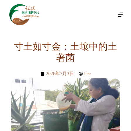
跳
过
内
容
寸土如寸金：土壤中的土
著菌
2026年7月3日
liee